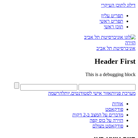
דילוג לתוכן העיקרי
תפריט עליון
תפריט ראשי
תוכן ראשי
הזירה
אוניברסיטת תל אביב
Header First
This is a debugging block
מערכת פניות
אזור אישי לסטודנטים.יות
להרשמה
אודות
פודקאסט
מדברים על המצב ב-2 דקות
הזירה על כוס קפה
פודקאסט מצולם