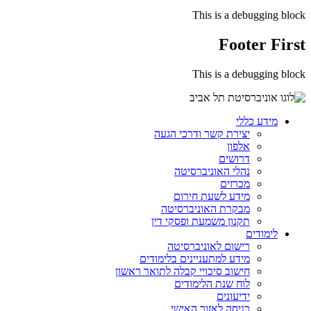
This is a debugging block
Footer First
This is a debugging block
מידע כללי
יצירת קשר ודרכי הגעה
אלפון
דרושים
נהלי האוניברסיטה
מכרזים
מידע לשעת חירום
מבקרת האוניברסיטה
תקנון משמעת ופסקי דין
לימודים
רישום לאוניברסיטה
מידע למתעניינים בלימודים
חישוב סיכויי קבלה לתואר ראשון
לוח שנת הלימודים
ידיעונים
כניסה לאזור האישי