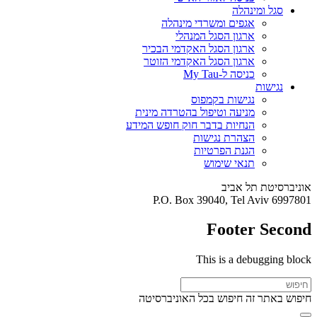
סגל ומינהלה
אגפים ומשרדי מינהלה
ארגון הסגל המנהלי
ארגון הסגל האקדמי הבכיר
ארגון הסגל האקדמי הזוטר
כניסה ל-My Tau
נגישות
נגישות בקמפוס
מניעה וטיפול בהטרדה מינית
הנחיות בדבר חוק חופש המידע
הצהרת נגישות
הגנת הפרטיות
תנאי שימוש
אוניברסיטת תל אביב
P.O. Box 39040, Tel Aviv 6997801
Footer Second
This is a debugging block
חיפוש באתר זה
חיפוש בכל האוניברסיטה