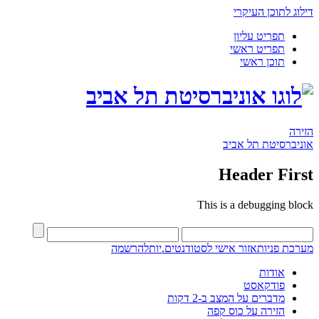
דילוג לתוכן העיקרי
תפריט עליון
תפריט ראשי
תוכן ראשי
הזירה
אוניברסיטת תל אביב
Header First
This is a debugging block
מערכת פניות
אזור אישי לסטודנטים.יות
להרשמה
אודות
פודקאסט
מדברים על המצב ב-2 דקות
הזירה על כוס קפה