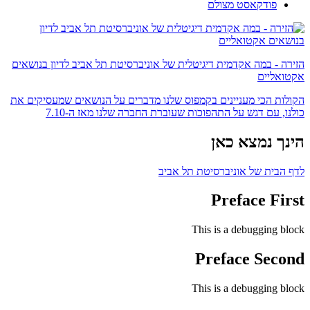
פודקאסט מצולם
הזירה - במה אקדמית דיגיטלית של אוניברסיטת תל אביב לדיון בנושאים
אקטואליים
הקולות הכי מעניינים בקמפוס שלנו מדברים על הנושאים שמעסיקים את
כולנו, עם דגש על התהפוכות שעוברת החברה שלנו מאז ה-7.10
הינך נמצא כאן
לדף הבית של אוניברסיטת תל אביב
Preface First
This is a debugging block
Preface Second
This is a debugging block