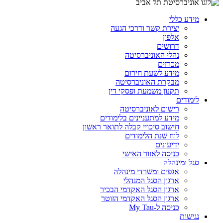
מידע כללי
יצירת קשר ודרכי הגעה
אלפון
דרושים
נהלי האוניברסיטה
מכרזים
מידע לשעת חירום
מבקרת האוניברסיטה
תקנון משמעת ופסקי דין
לימודים
רישום לאוניברסיטה
מידע למתעניינים בלימודים
חישוב סיכויי קבלה לתואר ראשון
לוח שנת הלימודים
ידיעונים
כניסה לאזור האישי
סגל ומינהלה
אגפים ומשרדי מינהלה
ארגון הסגל המנהלי
ארגון הסגל האקדמי הבכיר
ארגון הסגל האקדמי הזוטר
כניסה ל-My Tau
נגישות