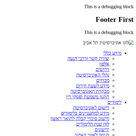
This is a debugging block
Footer First
This is a debugging block
מידע כללי
יצירת קשר ודרכי הגעה
אלפון
דרושים
נהלי האוניברסיטה
מכרזים
מידע לשעת חירום
מבקרת האוניברסיטה
תקנון משמעת ופסקי דין
לימודים
רישום לאוניברסיטה
מידע למתעניינים בלימודים
חישוב סיכויי קבלה לתואר ראשון
לוח שנת הלימודים
ידיעונים
כניסה לאזור האישי