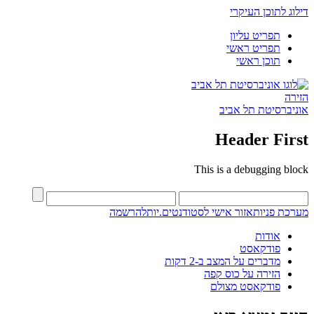
דילוג לתוכן העיקרי
תפריט עליון
תפריט ראשי
תוכן ראשי
הזירה
אוניברסיטת תל אביב
Header First
This is a debugging block
מערכת פניות
אזור אישי לסטודנטים.יות
להרשמה
אודות
פודקאסט
מדברים על המצב ב-2 דקות
הזירה על כוס קפה
פודקאסט מצולם