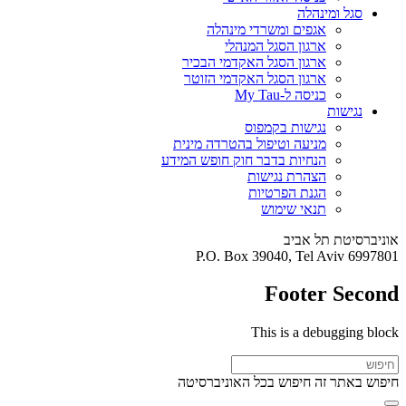
סגל ומינהלה
אגפים ומשרדי מינהלה
ארגון הסגל המנהלי
ארגון הסגל האקדמי הבכיר
ארגון הסגל האקדמי הזוטר
כניסה ל-My Tau
נגישות
נגישות בקמפוס
מניעה וטיפול בהטרדה מינית
הנחיות בדבר חוק חופש המידע
הצהרת נגישות
הגנת הפרטיות
תנאי שימוש
אוניברסיטת תל אביב
P.O. Box 39040, Tel Aviv 6997801
Footer Second
This is a debugging block
חיפוש באתר זה
חיפוש בכל האוניברסיטה