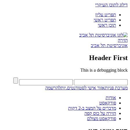
דילוג לתוכן העיקרי
תפריט עליון
תפריט ראשי
תוכן ראשי
הזירה
אוניברסיטת תל אביב
Header First
This is a debugging block
מערכת פניות
אזור אישי לסטודנטים.יות
להרשמה
אודות
פודקאסט
מדברים על המצב ב-2 דקות
הזירה על כוס קפה
פודקאסט מצולם