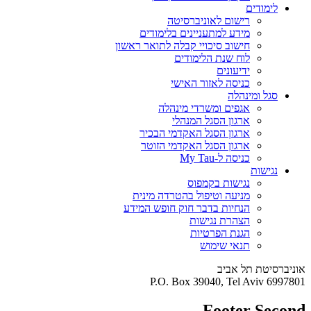
לימודים
רישום לאוניברסיטה
מידע למתעניינים בלימודים
חישוב סיכויי קבלה לתואר ראשון
לוח שנת הלימודים
ידיעונים
כניסה לאזור האישי
סגל ומינהלה
אגפים ומשרדי מינהלה
ארגון הסגל המנהלי
ארגון הסגל האקדמי הבכיר
ארגון הסגל האקדמי הזוטר
כניסה ל-My Tau
נגישות
נגישות בקמפוס
מניעה וטיפול בהטרדה מינית
הנחיות בדבר חוק חופש המידע
הצהרת נגישות
הגנת הפרטיות
תנאי שימוש
אוניברסיטת תל אביב
P.O. Box 39040, Tel Aviv 6997801
Footer Second