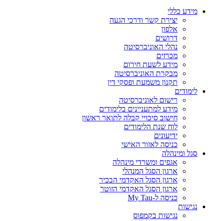
מידע כללי
יצירת קשר ודרכי הגעה
אלפון
דרושים
נהלי האוניברסיטה
מכרזים
מידע לשעת חירום
מבקרת האוניברסיטה
תקנון משמעת ופסקי דין
לימודים
רישום לאוניברסיטה
מידע למתעניינים בלימודים
חישוב סיכויי קבלה לתואר ראשון
לוח שנת הלימודים
ידיעונים
כניסה לאזור האישי
סגל ומינהלה
אגפים ומשרדי מינהלה
ארגון הסגל המנהלי
ארגון הסגל האקדמי הבכיר
ארגון הסגל האקדמי הזוטר
כניסה ל-My Tau
נגישות
נגישות בקמפוס