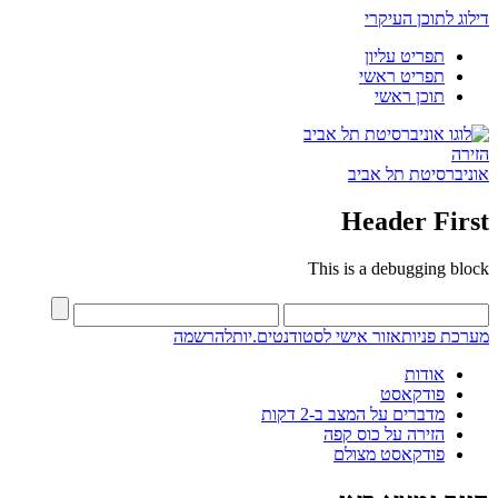
דילוג לתוכן העיקרי
תפריט עליון
תפריט ראשי
תוכן ראשי
הזירה
אוניברסיטת תל אביב
Header First
This is a debugging block
מערכת פניות
אזור אישי לסטודנטים.יות
להרשמה
אודות
פודקאסט
מדברים על המצב ב-2 דקות
הזירה על כוס קפה
פודקאסט מצולם